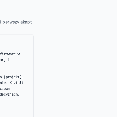
 pierwszy akapit
irmware w 
r, i 
 [projekt]. 
ie. Kształt 
zowa 
ecyzjach.
