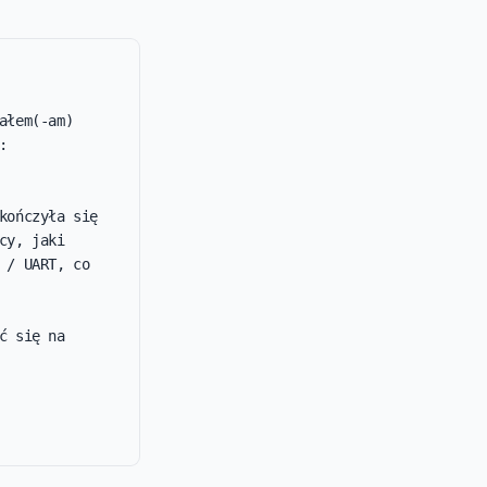
łem(-am) 
 
ończyła się 
y, jaki 
/ UART, co 
 się na 