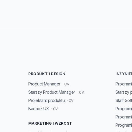
PRODUKT I DESIGN
INŻYNIE
Product Manager
Programi
· CV
Starszy Product Manager
Starszy 
· CV
Projektant produktu
Staff So
· CV
Badacz UX
Programi
· CV
Program
MARKETING I WZROST
Programis