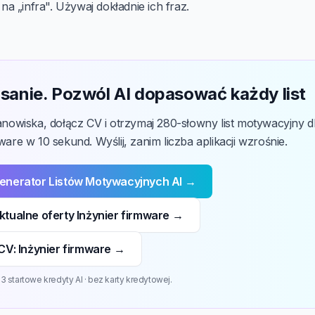
 na „infra". Używaj dokładnie ich fraz.
sanie. Pozwól AI dopasować każdy list
tanowiska, dołącz CV i otrzymaj 280-słowny list motywacyjny d
ware w 10 sekund. Wyślij, zanim liczba aplikacji wzrośnie.
enerator Listów Motywacyjnych AI →
tualne oferty Inżynier firmware →
CV: Inżynier firmware →
 startowe kredyty AI · bez karty kredytowej.