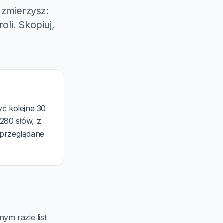
 zmierzysz:
oli. Skopiuj,
yć kolejne 30
 280 słów, z
 przeglądane
ym razie list