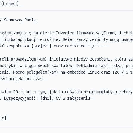
(bo jest).
/ Szanowny Panie,

nąłem(-am) się na ofertę Inżynier firmware w [Firma] i chcia
 liczba aplikacji wzrośnie. Dwie rzeczy zwróciły moją uwagę:
ść zespołu za [projekt] oraz nacisk na C / C++.

roli prowadziłem(-am) inicjatywę między zespołami, która zak
metryki] w ciągu dwóch kwartałów. Dokładnie taki rodzaj prac
enie. Mocno polegałem(-am) na embedded Linux oraz I2C / SPI 
eźć projekt na czas.

awiam 20 minut o tym, jak to doświadczenie mogłoby przełożyć
. Dyspozycyjność: [dni]; CV w załączeniu.

ko]