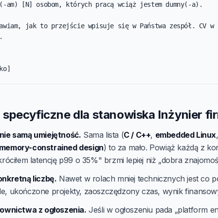
(-am) [N] osobom, których pracą wciąż jestem dumny(-a).

awiam, jak to przejście wpisuje się w Państwa zespół. CV w 


ko]
specyficzne dla stanowiska Inżynier f
nie samą umiejętność.
Sama lista (
C / C++
,
embedded Linux
memory-constrained design
) to za mało. Powiąż każdą z k
króciłem latencję p99 o 35%" brzmi lepiej niż „dobra znajomo
onkretną liczbę.
Nawet w rolach mniej technicznych jest co po
e, ukończone projekty, zaoszczędzony czas, wynik finansow
łownictwa z ogłoszenia.
Jeśli w ogłoszeniu pada „platform en