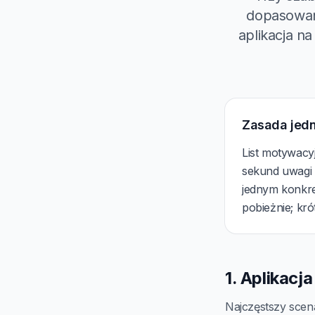
dopasowane
aplikacja na
Zasada jed
List motywacy
sekund uwagi r
jednym konkre
pobieżnie; kró
1. Aplikacj
Najczęstszy scen