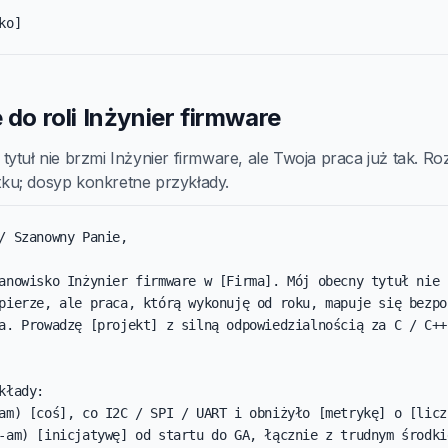
ko]
e do roli Inżynier firmware
ytuł nie brzmi Inżynier firmware, ale Twoja praca już tak. Ro
u; dosyp konkretne przykłady.
/ Szanowny Panie,

anowisko Inżynier firmware w [Firma]. Mój obecny tytuł nie 
pierze, ale praca, którą wykonuję od roku, mapuje się bezpoś
a. Prowadzę [projekt] z silną odpowiedzialnością za C / C++ 
kłady:

am) [coś], co I2C / SPI / UART i obniżyło [metrykę] o [liczb
-am) [inicjatywę] od startu do GA, łącznie z trudnym środkie