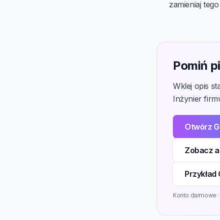
zamieniaj tego
Pomiń pi
Wklej opis s
Inżynier firm
Otwórz G
Zobacz ak
Przykład 
Konto darmowe · 3