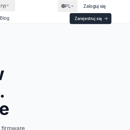
ryj
PL
Zaloguj się
Blog
Zarejestruj się
w
.
re
r firmware