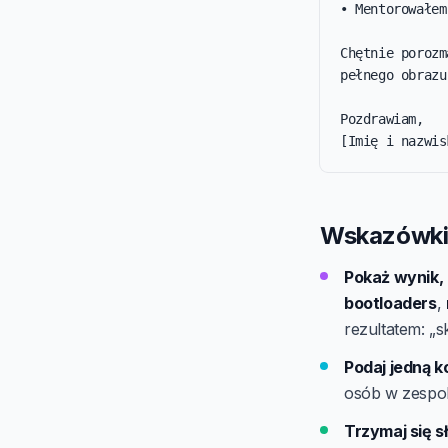
• Mentorowałem
Chętnie porozm
pełnego obrazu.
Pozdrawiam,

[Imię i nazwis
Wskazówki 
Pokaż wynik, 
bootloaders
,
rezultatem: „s
Podaj jedną k
osób w zespol
Trzymaj się s