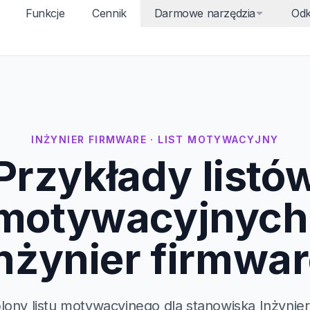
Funkcje
Cennik
Darmowe narzędzia
Odk
INŻYNIER FIRMWARE · LIST MOTYWACYJNY
Przykłady listó
motywacyjnych
nżynier firmwa
lony listu motywacyjnego dla stanowiska Inżynie