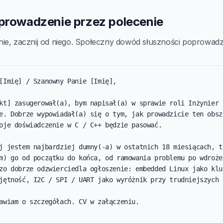
wprowadzenie przez polecenie
ie, zacznij od niego. Społeczny dowód słuszności poprowadzi
[Imię] / Szanowny Panie [Imię],

kt] zasugerował(a), bym napisał(a) w sprawie roli Inżynier f
e. Dobrze wypowiadał(a) się o tym, jak prowadzicie ten obsza
oje doświadczenie w C / C++ będzie pasować.

j jestem najbardziej dumny(-a) w ostatnich 18 miesiącach, to
m) go od początku do końca, od ramowania problemu po wdrożen
zo dobrze odzwierciedla ogłoszenie: embedded Linux jako kluc
jętność, I2C / SPI / UART jako wyróżnik przy trudniejszych d
awiam o szczegółach. CV w załączeniu.
