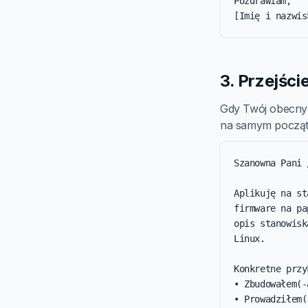
Pozdrawiam,

[Imię i nazwis
3. Przejści
Gdy Twój obecny t
na samym początk
Szanowna Pani 
Aplikuję na st
firmware na pa
opis stanowisk
Linux.

Konkretne przy
• Zbudowałem(-
• Prowadziłem(