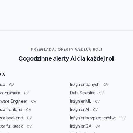
PRZEGLĄDAJ OFERTY WEDŁUG ROLI
Cogodzinne alerty AI dla każdej roli
RIA
sta
Inżynier danych
· CV
· CV
programista
Data Scientist
· CV
· CV
ftware Engineer
Inżynier ML
· CV
· CV
sta frontend
Inżynier AI
· CV
· CV
ista backend
Inżynier bezpieczeństwa
· CV
· CV
ta full-stack
Inżynier QA
· CV
· CV