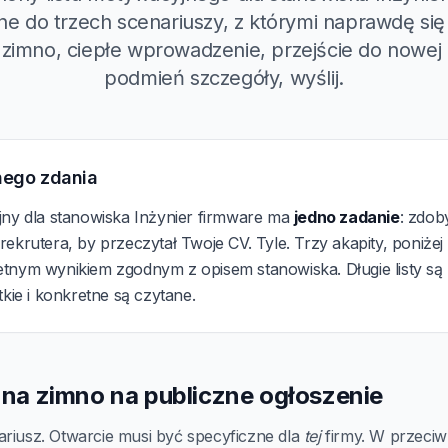
 do trzech scenariuszy, z którymi naprawdę się
 zimno, ciepłe wprowadzenie, przejście do nowej r
podmień szczegóły, wyślij.
nego zdania
jny dla stanowiska Inżynier firmware ma
jedno zadanie
: zdob
ekrutera, by przeczytał Twoje CV. Tyle. Trzy akapity, poniżej
tnym wynikiem zgodnym z opisem stanowiska. Długie listy są
tkie i konkretne są czytane.
a na zimno na publiczne ogłoszenie
ariusz. Otwarcie musi być specyficzne dla
tej
firmy. W przeciwn