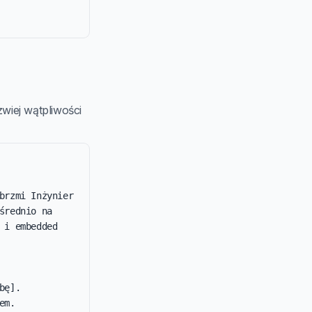
zwiej wątpliwości
brzmi Inżynier 
rednio na 
i embedded 
ę].

m.
