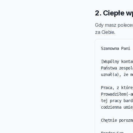
2. Ciepłe 
Gdy masz polecen
za Ciebie.
Szanowna Pani 
[Wspólny konta
Państwa zespol
uznał(a), że m
Praca, z które
Prowadziłem(-a
tej pracy bard
codzienna umie
Chętnie porozm