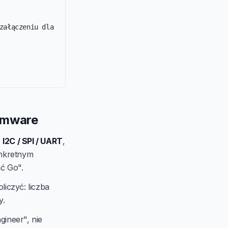
załączeniu dla 
irmware
,
I2C / SPI / UART
,
onkretnym
ść Go".
liczyć: liczba
y.
gineer", nie