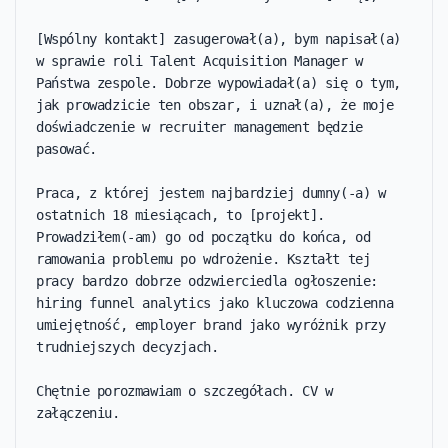
[Wspólny kontakt] zasugerował(a), bym napisał(a) 
w sprawie roli Talent Acquisition Manager w 
Państwa zespole. Dobrze wypowiadał(a) się o tym, 
jak prowadzicie ten obszar, i uznał(a), że moje 
doświadczenie w recruiter management będzie 
pasować.

Praca, z której jestem najbardziej dumny(-a) w 
ostatnich 18 miesiącach, to [projekt]. 
Prowadziłem(-am) go od początku do końca, od 
ramowania problemu po wdrożenie. Kształt tej 
pracy bardzo dobrze odzwierciedla ogłoszenie: 
hiring funnel analytics jako kluczowa codzienna 
umiejętność, employer brand jako wyróżnik przy 
trudniejszych decyzjach.

Chętnie porozmawiam o szczegółach. CV w 
załączeniu.
