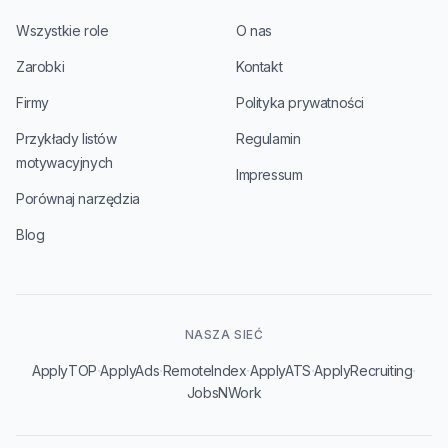
Wszystkie role
O nas
Zarobki
Kontakt
Firmy
Polityka prywatności
Przykłady listów
Regulamin
motywacyjnych
Impressum
Porównaj narzędzia
Blog
NASZA SIEĆ
·
·
·
·
·
ApplyTOP
ApplyAds
RemoteIndex
ApplyATS
ApplyRecruiting
JobsNWork