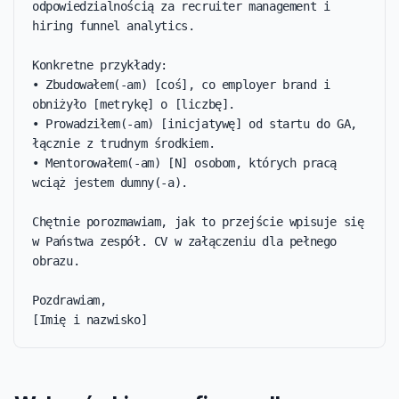
odpowiedzialnością za recruiter management i 
hiring funnel analytics.

Konkretne przykłady:

• Zbudowałem(-am) [coś], co employer brand i 
obniżyło [metrykę] o [liczbę].

• Prowadziłem(-am) [inicjatywę] od startu do GA, 
łącznie z trudnym środkiem.

• Mentorowałem(-am) [N] osobom, których pracą 
wciąż jestem dumny(-a).

Chętnie porozmawiam, jak to przejście wpisuje się 
w Państwa zespół. CV w załączeniu dla pełnego 
obrazu.

Pozdrawiam,

[Imię i nazwisko]