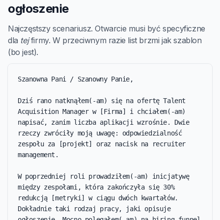
ogłoszenie
Najczęstszy scenariusz. Otwarcie musi być specyficzne
dla
tej
firmy. W przeciwnym razie list brzmi jak szablon
(bo jest).
Szanowna Pani / Szanowny Panie,

Dziś rano natknąłem(-am) się na ofertę Talent 
Acquisition Manager w [Firma] i chciałem(-am) 
napisać, zanim liczba aplikacji wzrośnie. Dwie 
rzeczy zwróciły moją uwagę: odpowiedzialność 
zespołu za [projekt] oraz nacisk na recruiter 
management.

W poprzedniej roli prowadziłem(-am) inicjatywę 
między zespołami, która zakończyła się 30% 
redukcją [metryki] w ciągu dwóch kwartałów. 
Dokładnie taki rodzaj pracy, jaki opisuje 
ogłoszenie. Mocno polegałem(-am) na hiring funnel 