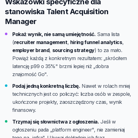
Wskazówki specyficzne dla
stanowiska Talent Acquisition
Manager
Pokaż wynik, nie samą umiejętność.
Sama lista
(
recruiter management
,
hiring funnel analytics
,
employer brand
,
sourcing strategy
) to za mało.
Powiąż każdą z konkretnym rezultatem: „skróciłem
latencję p99 o 35%" brzmi lepiej niż „dobra
znajomość Go".
Podaj jedną konkretną liczbę.
Nawet w rolach mniej
technicznych jest co policzyć: liczba osób w zespole,
ukończone projekty, zaoszczędzony czas, wynik
finansowy.
Trzymaj się słownictwa z ogłoszenia.
Jeśli w
ogłoszeniu pada „platform engineer", nie zamieniaj
tego na „infra". Używaj dokładnie ich fraz.