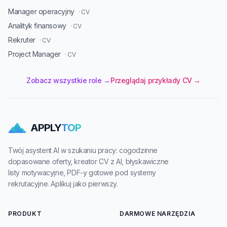
Manager operacyjny
· CV
Analityk finansowy
· CV
Rekruter
· CV
Project Manager
· CV
Zobacz wszystkie role →
Przeglądaj przykłady CV →
APPLY
TOP
Twój asystent AI w szukaniu pracy: cogodzinne
dopasowane oferty, kreator CV z AI, błyskawiczne
listy motywacyjne, PDF-y gotowe pod systemy
rekrutacyjne. Aplikuj jako pierwszy.
PRODUKT
DARMOWE NARZĘDZIA