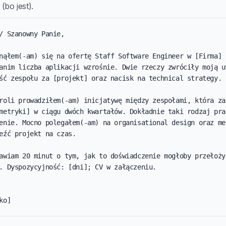
(bo jest).
/ Szanowny Panie,

nąłem(-am) się na ofertę Staff Software Engineer w [Firma] 
anim liczba aplikacji wzrośnie. Dwie rzeczy zwróciły moją uw
ść zespołu za [projekt] oraz nacisk na technical strategy.

roli prowadziłem(-am) inicjatywę między zespołami, która zak
metryki] w ciągu dwóch kwartałów. Dokładnie taki rodzaj prac
enie. Mocno polegałem(-am) na organisational design oraz men
eźć projekt na czas.

awiam 20 minut o tym, jak to doświadczenie mogłoby przełożyć
. Dyspozycyjność: [dni]; CV w załączeniu.

ko]