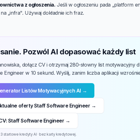
łownictwa z ogłoszenia.
Jeśli w ogłoszeniu pada „platform en
 na „infra". Używaj dokładnie ich fraz.
sanie. Pozwól AI dopasować każdy list
tanowiska, dołącz CV i otrzymaj 280-słowny list motywacyjny d
e Engineer w 10 sekund. Wyślij, zanim liczba aplikacji wzrośnie
enerator Listów Motywacyjnych AI →
tualne oferty Staff Software Engineer →
CV: Staff Software Engineer →
 startowe kredyty AI · bez karty kredytowej.