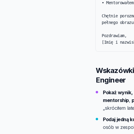
• Mentorowałem
Chętnie porozm
pełnego obrazu.
Pozdrawiam,

[Imię i nazwis
Wskazówki 
Engineer
Pokaż wynik, 
mentorship
,
p
„skróciłem lat
Podaj jedną k
osób w zespol