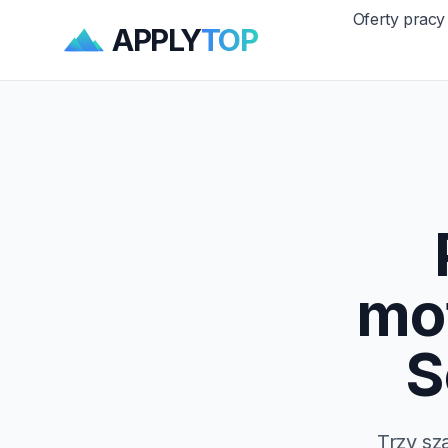
Oferty pracy
APPLY
TOP
mo
S
Trzy sz