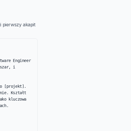
 pierwszy akapit
tware Engineer 
zar, i 
 [projekt]. 
ie. Kształt 
ko kluczowa 
ch.
