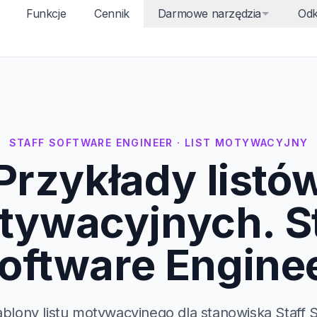
Funkcje
Cennik
Darmowe narzędzia
Odk
STAFF SOFTWARE ENGINEER · LIST MOTYWACYJNY
Przykłady listó
tywacyjnych. St
oftware Engine
ablony listu motywacyjnego dla stanowiska Staff 