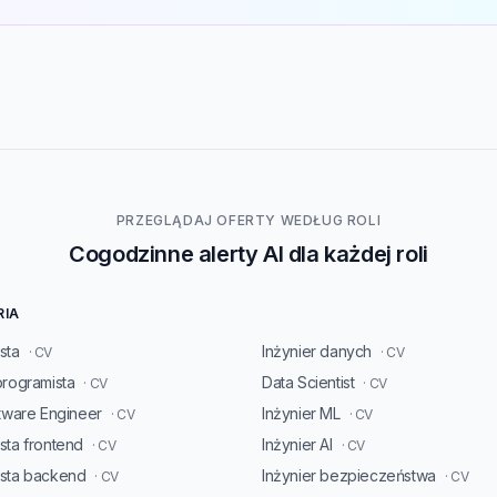
PRZEGLĄDAJ OFERTY WEDŁUG ROLI
Cogodzinne alerty AI dla każdej roli
RIA
sta
Inżynier danych
· CV
· CV
programista
Data Scientist
· CV
· CV
ftware Engineer
Inżynier ML
· CV
· CV
sta frontend
Inżynier AI
· CV
· CV
ista backend
Inżynier bezpieczeństwa
· CV
· CV