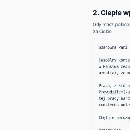
2. Ciepłe 
Gdy masz polecen
za Ciebie.
Szanowna Pani 
[Wspólny konta
w Państwa zesp
uznał(a), że m
Praca, z które
Prowadziłem(-a
tej pracy bard
codzienna umie
Chętnie porozm