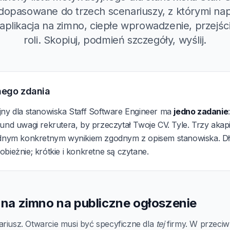
dopasowane do trzech scenariuszy, z którymi na
 aplikacja na zimno, ciepłe wprowadzenie, przejśc
roli. Skopiuj, podmień szczegóły, wyślij.
nego zdania
jny dla stanowiska Staff Software Engineer ma
jedno zadanie
und uwagi rekrutera, by przeczytał Twoje CV. Tyle. Trzy akapi
ednym konkretnym wynikiem zgodnym z opisem stanowiska. Dług
bieżnie; krótkie i konkretne są czytane.
a na zimno na publiczne ogłoszenie
ariusz. Otwarcie musi być specyficzne dla
tej
firmy. W przeciwn