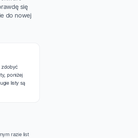
prawdę się
ie do nowej
: zdobyć
ty, poniżej
ie listy są
ym razie list