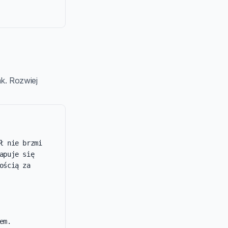
ak. Rozwiej
 nie brzmi 
puje się 
ścią za 
m.
