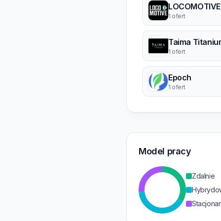
LOCOMOTIVE
1 ofert
Taima Titani
1 ofert
Epoch
1 ofert
Model pracy
Zdalnie
Hybrydo
Stacjonar