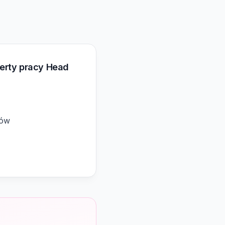
ferty pracy Head
pów