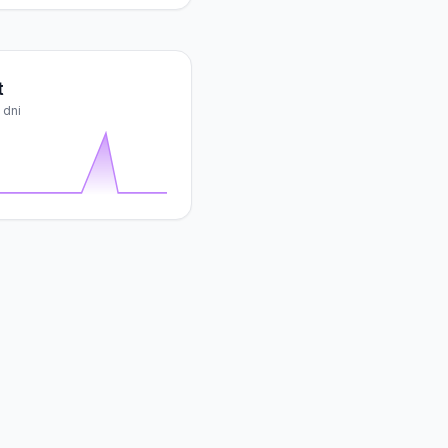
t
 dni