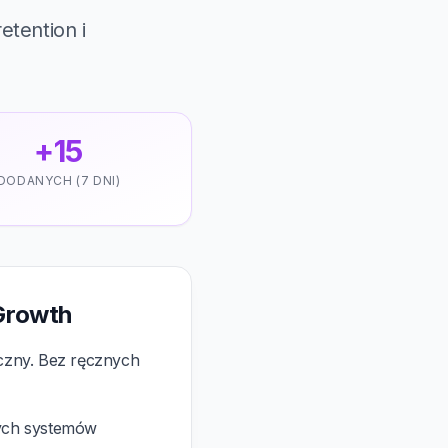
etention i
+15
DODANYCH (7 DNI)
Growth
yczny. Bez ręcznych
nych systemów