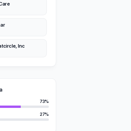
Care
ar
tcircle, Inc
a
73%
27%