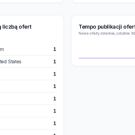
 liczbą ofert
Tempo publikacji ofer
Nowe oferty dziennie, ostatnie 30
om
1
ted States
1
1
1
1
1
1