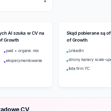
1
rych AI szuka w CV na
Skąd pobierane są o
of Growth
of Growth
paid + organic mix
LinkedIn
▸
▸
strony kariery scale-u
eksperymentowanie
▸
▸
lista firm YC
▸
ładowe CV