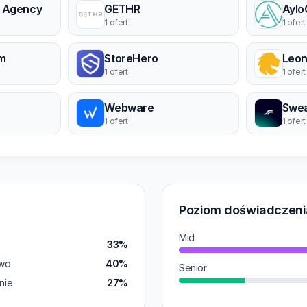
 Agency
GETHR
Aylo
1 ofert
1 ofert
um
StoreHero
Leon
1 ofert
1 ofert
Webware
Swea
1 ofert
1 ofert
Poziom doświadczeni
Mid
33%
wo
40%
Senior
nie
27%