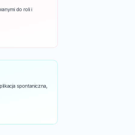
nymi do roli i
likacja spontaniczna,