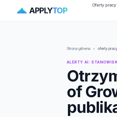
Oferty pracy
APPLY
TOP
Strona główna
›
oferty prac
ALERTY AI: STANOWIS
Otrzym
of Gro
publika