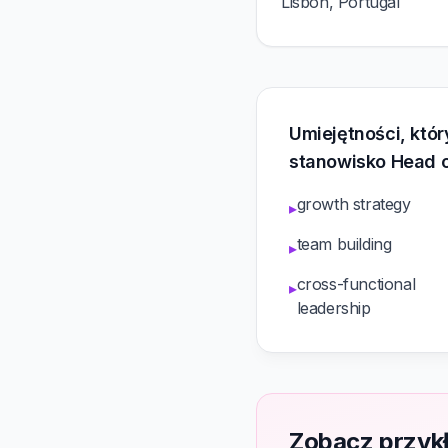
Lisbon, Portugal
Umiejętności, któ
stanowisko Head 
growth strategy
▸
team building
▸
cross-functional
▸
leadership
Zobacz przyk