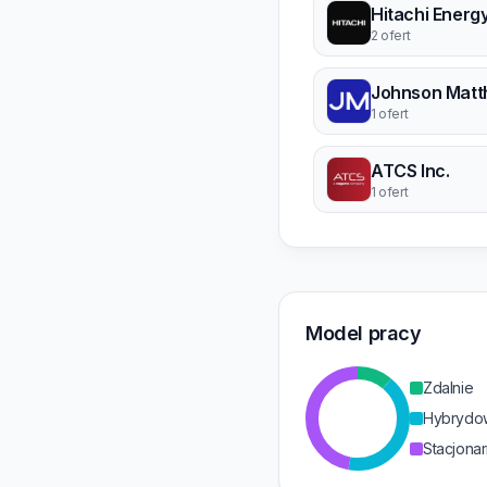
Hitachi Energ
2 ofert
Johnson Matt
1 ofert
ATCS Inc.
1 ofert
Model pracy
Zdalnie
Hybrydo
Stacjonar