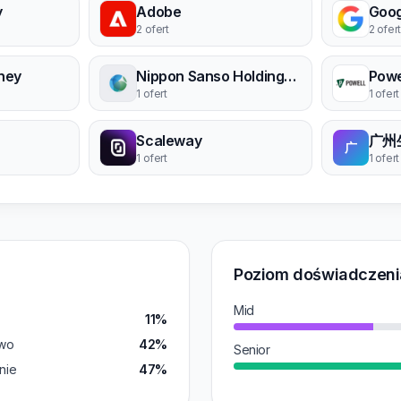
y
Adobe
Goog
2 ofert
2 ofert
hey
Nippon Sanso Holdings Corporation
Powe
1 ofert
1 ofert
Scaleway
广州
广
1 ofert
1 ofert
Poziom doświadczeni
Mid
11%
wo
42%
Senior
nie
47%