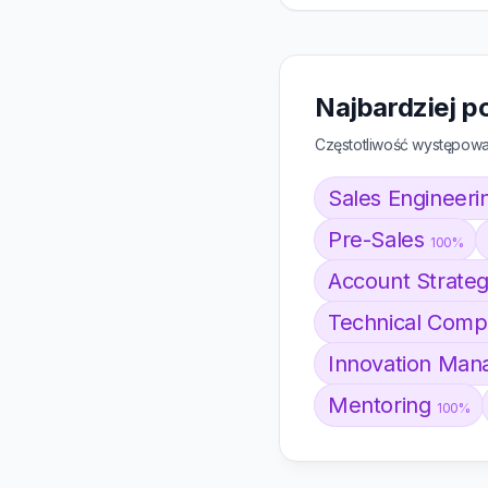
Najbardziej p
Częstotliwość występowan
Sales Engineer
Pre-Sales
100%
Account Strate
Technical Com
Innovation Ma
Mentoring
100%