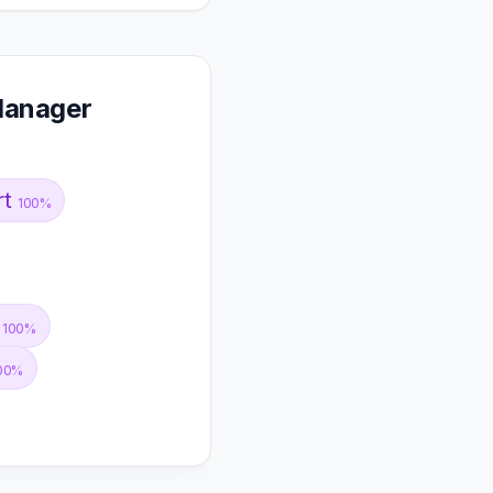
Manager
rt
100%
e
100%
00%