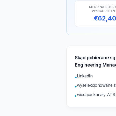
MEDIANA ROCZ
WYNAGRODZE
€62,4
Skąd pobierane są
Engineering Mana
LinkedIn
▸
wyselekcjonowane st
▸
wiodące kanały ATS
▸