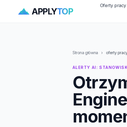
Oferty pracy
APPLY
TOP
Strona główna
›
oferty prac
ALERTY AI: STANOWIS
Otrzym
Engine
momenc