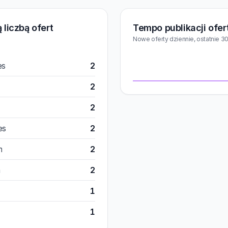
 liczbą ofert
Tempo publikacji ofer
Nowe oferty dziennie, ostatnie 30
es
2
2
2
es
2
m
2
m
2
1
1