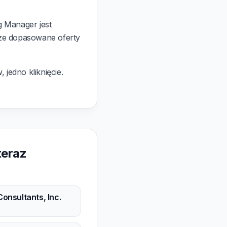
 Manager jest
ze dopasowane oferty
 jedno kliknięcie.
teraz
Consultants, Inc.
t