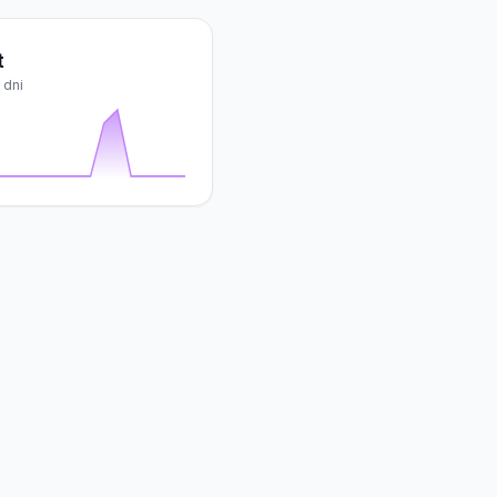
t
 dni