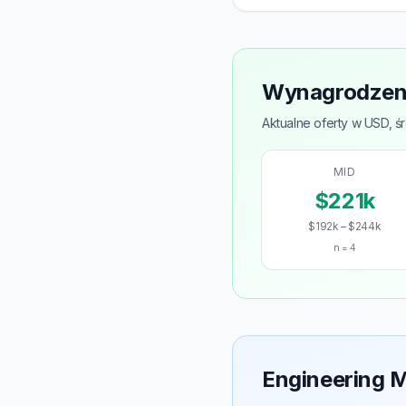
Wynagrodzeni
Aktualne oferty w USD, śr
MID
$221k
$192k – $244k
n = 4
Engineering M