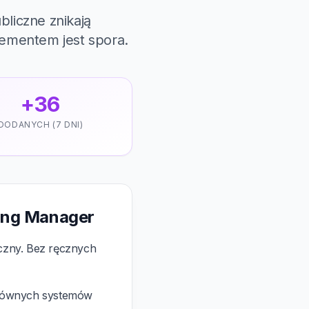
bliczne znikają
ementem jest spora.
+36
DODANYCH (7 DNI)
ring Manager
yczny. Bez ręcznych
 głównych systemów