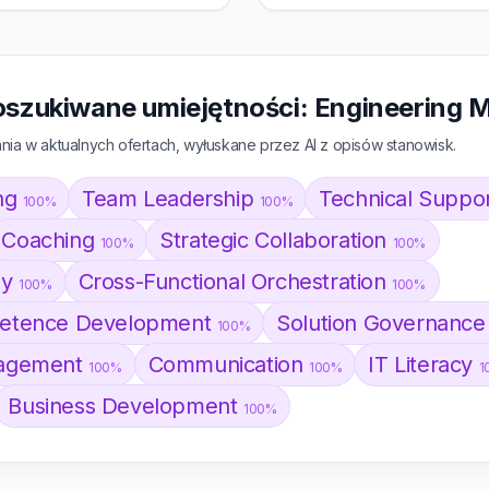
oszukiwane umiejętności: Engineering 
ia w aktualnych ofertach, wyłuskane przez AI z opisów stanowisk.
ing
Team Leadership
Technical Suppo
100%
100%
Coaching
Strategic Collaboration
100%
100%
gy
Cross-Functional Orchestration
100%
100%
petence Development
Solution Governanc
100%
nagement
Communication
IT Literacy
100%
100%
1
Business Development
100%