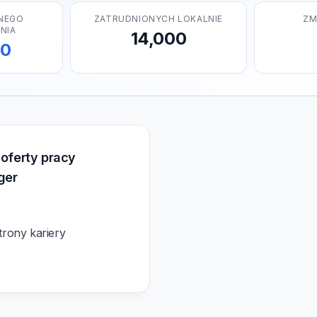
NEGO
ZATRUDNIONYCH LOKALNIE
ZM
NIA
14,000
00
 oferty pracy
ger
rony kariery