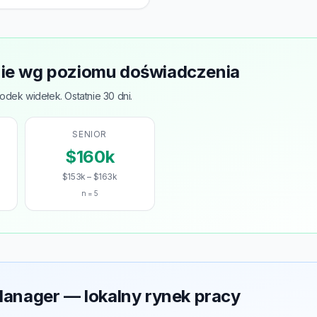
e wg poziomu doświadczenia
odek widełek. Ostatnie 30 dni.
SENIOR
$160k
$153k – $163k
n = 5
anager — lokalny rynek pracy