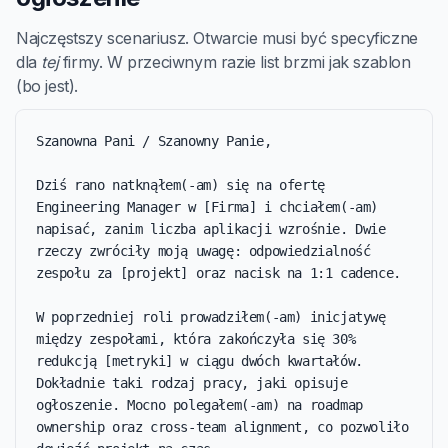
Najczęstszy scenariusz. Otwarcie musi być specyficzne
dla
tej
firmy. W przeciwnym razie list brzmi jak szablon
(bo jest).
Szanowna Pani / Szanowny Panie,

Dziś rano natknąłem(-am) się na ofertę 
Engineering Manager w [Firma] i chciałem(-am) 
napisać, zanim liczba aplikacji wzrośnie. Dwie 
rzeczy zwróciły moją uwagę: odpowiedzialność 
zespołu za [projekt] oraz nacisk na 1:1 cadence.

W poprzedniej roli prowadziłem(-am) inicjatywę 
między zespołami, która zakończyła się 30% 
redukcją [metryki] w ciągu dwóch kwartałów. 
Dokładnie taki rodzaj pracy, jaki opisuje 
ogłoszenie. Mocno polegałem(-am) na roadmap 
ownership oraz cross-team alignment, co pozwoliło 