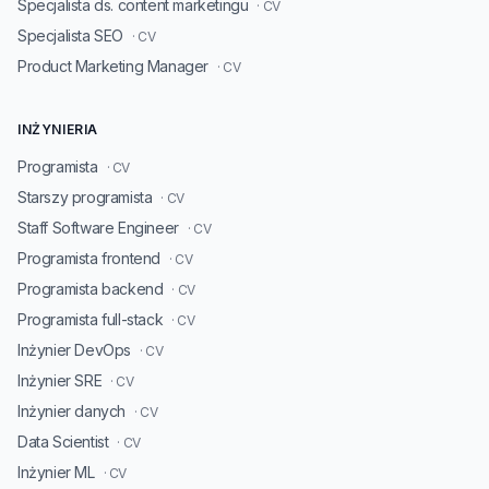
Specjalista ds. content marketingu
· CV
Specjalista SEO
· CV
Product Marketing Manager
· CV
INŻYNIERIA
Programista
· CV
Starszy programista
· CV
Staff Software Engineer
· CV
Programista frontend
· CV
Programista backend
· CV
Programista full-stack
· CV
Inżynier DevOps
· CV
Inżynier SRE
· CV
Inżynier danych
· CV
Data Scientist
· CV
Inżynier ML
· CV