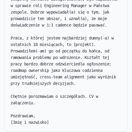
w sprawie roli Engineering Manager w Państwa 
zespole. Dobrze wypowiadał(a) się o tym, jak 
prowadzicie ten obszar, i uznał(a), że moje 
doświadczenie w 1:1 cadence będzie pasować.

Praca, z której jestem najbardziej dumny(-a) w 
ostatnich 18 miesiącach, to [projekt]. 
Prowadziłem(-am) go od początku do końca, od 
ramowania problemu po wdrożenie. Kształt tej 
pracy bardzo dobrze odzwierciedla ogłoszenie: 
roadmap ownership jako kluczowa codzienna 
umiejętność, cross-team alignment jako wyróżnik 
przy trudniejszych decyzjach.

Chętnie porozmawiam o szczegółach. CV w 
załączeniu.

Pozdrawiam,

[Imię i nazwisko]