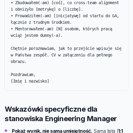
• Zbudowałem(-am) [coś], co cross-team alignment 
i obniżyło [metrykę] o [liczbę].

• Prowadziłem(-am) [inicjatywę] od startu do GA, 
łącznie z trudnym środkiem.

• Mentorowałem(-am) [N] osobom, których pracą 
wciąż jestem dumny(-a).

Chętnie porozmawiam, jak to przejście wpisuje się 
w Państwa zespół. CV w załączeniu dla pełnego 
obrazu.

Pozdrawiam,

[Imię i nazwisko]
Wskazówki specyficzne dla
stanowiska Engineering Manager
Pokaż wynik, nie samą umiejętność.
Sama lista (
1:1