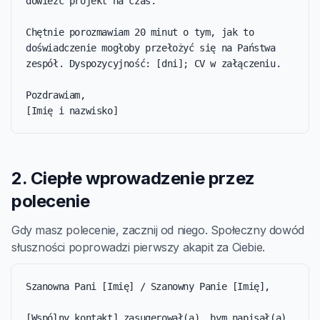
dowieźć projekt na czas.

Chętnie porozmawiam 20 minut o tym, jak to 
doświadczenie mogłoby przełożyć się na Państwa 
zespół. Dyspozycyjność: [dni]; CV w załączeniu.

Pozdrawiam,

[Imię i nazwisko]
2. Ciepłe wprowadzenie przez
polecenie
Gdy masz polecenie, zacznij od niego. Społeczny dowód
słuszności poprowadzi pierwszy akapit za Ciebie.
Szanowna Pani [Imię] / Szanowny Panie [Imię],

[Wspólny kontakt] zasugerował(a), bym napisał(a) 