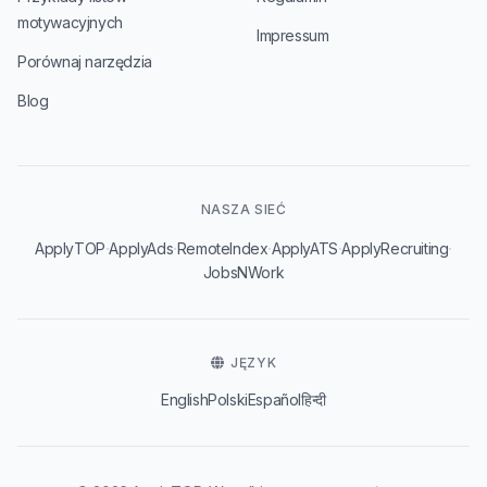
motywacyjnych
Impressum
Porównaj narzędzia
Blog
NASZA SIEĆ
·
·
·
·
·
ApplyTOP
ApplyAds
RemoteIndex
ApplyATS
ApplyRecruiting
JobsNWork
JĘZYK
English
Polski
Español
हिन्दी