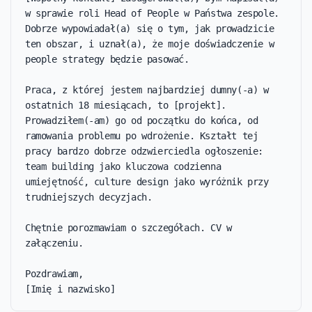
w sprawie roli Head of People w Państwa zespole. 
Dobrze wypowiadał(a) się o tym, jak prowadzicie 
ten obszar, i uznał(a), że moje doświadczenie w 
people strategy będzie pasować.

Praca, z której jestem najbardziej dumny(-a) w 
ostatnich 18 miesiącach, to [projekt]. 
Prowadziłem(-am) go od początku do końca, od 
ramowania problemu po wdrożenie. Kształt tej 
pracy bardzo dobrze odzwierciedla ogłoszenie: 
team building jako kluczowa codzienna 
umiejętność, culture design jako wyróżnik przy 
trudniejszych decyzjach.

Chętnie porozmawiam o szczegółach. CV w 
załączeniu.

Pozdrawiam,

[Imię i nazwisko]