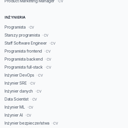
Product Marketing Manager
· CV
INŻYNIERIA
Programista
· CV
Starszy programista
· CV
Staff Software Engineer
· CV
Programista frontend
· CV
Programista backend
· CV
Programista full-stack
· CV
Inżynier DevOps
· CV
Inżynier SRE
· CV
Inżynier danych
· CV
Data Scientist
· CV
Inżynier ML
· CV
Inżynier AI
· CV
Inżynier bezpieczeństwa
· CV