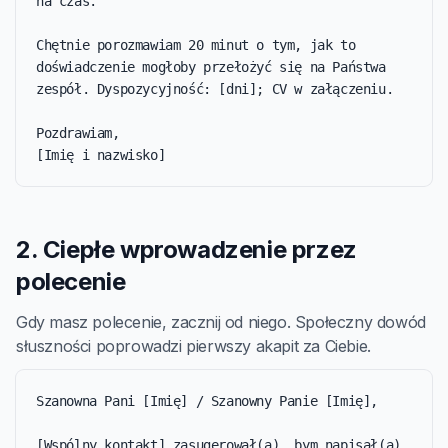
na czas.

Chętnie porozmawiam 20 minut o tym, jak to 
doświadczenie mogłoby przełożyć się na Państwa 
zespół. Dyspozycyjność: [dni]; CV w załączeniu.

Pozdrawiam,

[Imię i nazwisko]
2. Ciepłe wprowadzenie przez
polecenie
Gdy masz polecenie, zacznij od niego. Społeczny dowód
słuszności poprowadzi pierwszy akapit za Ciebie.
Szanowna Pani [Imię] / Szanowny Panie [Imię],

[Wspólny kontakt] zasugerował(a), bym napisał(a) 