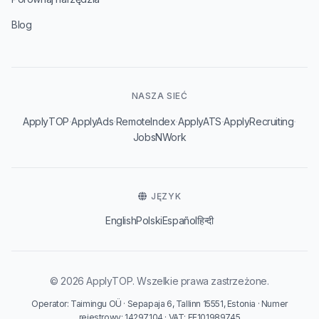
Blog
NASZA SIEĆ
·
·
·
·
·
ApplyTOP
ApplyAds
RemoteIndex
ApplyATS
ApplyRecruiting
JobsNWork
JĘZYK
English
Polski
Español
हिन्दी
© 2026 ApplyTOP. Wszelkie prawa zastrzeżone.
Operator: Taimingu OÜ · Sepapaja 6, Tallinn 15551, Estonia · Numer
rejestrowy: 14297104 · VAT: EE101989745