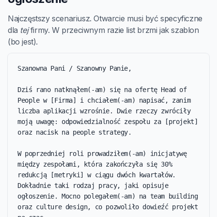
Najczęstszy scenariusz. Otwarcie musi być specyficzne
dla
tej
firmy. W przeciwnym razie list brzmi jak szablon
(bo jest).
Szanowna Pani / Szanowny Panie,

Dziś rano natknąłem(-am) się na ofertę Head of 
People w [Firma] i chciałem(-am) napisać, zanim 
liczba aplikacji wzrośnie. Dwie rzeczy zwróciły 
moją uwagę: odpowiedzialność zespołu za [projekt] 
oraz nacisk na people strategy.

W poprzedniej roli prowadziłem(-am) inicjatywę 
między zespołami, która zakończyła się 30% 
redukcją [metryki] w ciągu dwóch kwartałów. 
Dokładnie taki rodzaj pracy, jaki opisuje 
ogłoszenie. Mocno polegałem(-am) na team building 
oraz culture design, co pozwoliło dowieźć projekt 