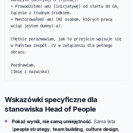
• Prowadziłem(-am) [inicjatywę] od startu do GA, 
łącznie z trudnym środkiem.

• Mentorowałem(-am) [N] osobom, których pracą 
wciąż jestem dumny(-a).

Chętnie porozmawiam, jak to przejście wpisuje się 
w Państwa zespół. CV w załączeniu dla pełnego 
obrazu.

Pozdrawiam,

[Imię i nazwisko]
Wskazówki specyficzne dla
stanowiska Head of People
Pokaż wynik, nie samą umiejętność.
Sama lista
(
people strategy
,
team building
,
culture design
,