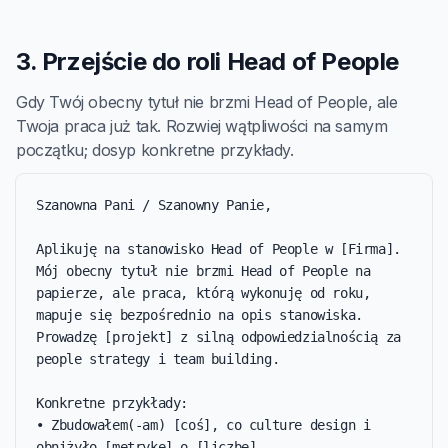
3. Przejście do roli Head of People
Gdy Twój obecny tytuł nie brzmi Head of People, ale
Twoja praca już tak. Rozwiej wątpliwości na samym
początku; dosyp konkretne przykłady.
Szanowna Pani / Szanowny Panie,

Aplikuję na stanowisko Head of People w [Firma]. 
Mój obecny tytuł nie brzmi Head of People na 
papierze, ale praca, którą wykonuję od roku, 
mapuje się bezpośrednio na opis stanowiska. 
Prowadzę [projekt] z silną odpowiedzialnością za 
people strategy i team building.

Konkretne przykłady:

• Zbudowałem(-am) [coś], co culture design i 
obniżyło [metrykę] o [liczbę].
