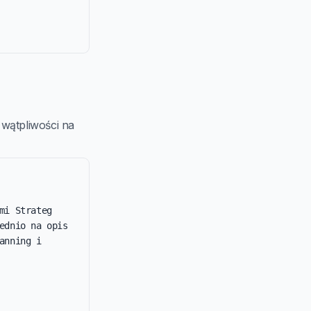
 wątpliwości na
i Strateg 
dnio na opis 
nning i 