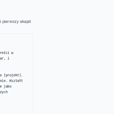
 pierwszy akapit
eści w 
r, i 
 [projekt]. 
ie. Kształt 
 jako 
ych 