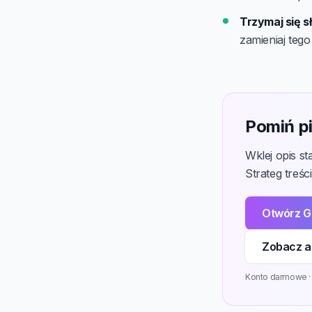
Trzymaj się s
zamieniaj tego
Pomiń pi
Wklej opis s
Strateg treśc
Otwórz G
Zobacz ak
Konto darmowe · 3