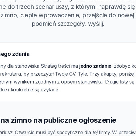
 do trzech scenariuszy, z którymi naprawdę się
 zimno, ciepłe wprowadzenie, przejście do nowej r
podmień szczegóły, wyślij.
nego zdania
jny dla stanowiska Strateg treści ma
jedno zadanie
: zdobyć k
ekrutera, by przeczytał Twoje CV. Tyle. Trzy akapity, poniżej
tnym wynikiem zgodnym z opisem stanowiska. Długie listy są
tkie i konkretne są czytane.
a na zimno na publiczne ogłoszenie
ariusz. Otwarcie musi być specyficzne dla
tej
firmy. W przeciwn