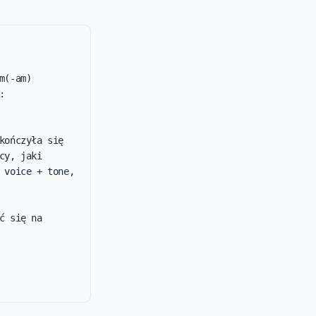
(-am) 
 
ończyła się 
y, jaki 
 voice + tone, 
 się na 