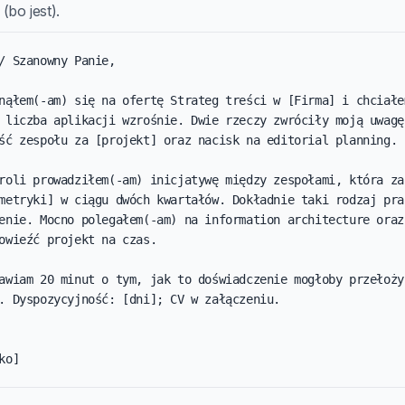
(bo jest).
/ Szanowny Panie,

nąłem(-am) się na ofertę Strateg treści w [Firma] i chciałem
 liczba aplikacji wzrośnie. Dwie rzeczy zwróciły moją uwagę:
ść zespołu za [projekt] oraz nacisk na editorial planning.

roli prowadziłem(-am) inicjatywę między zespołami, która zak
metryki] w ciągu dwóch kwartałów. Dokładnie taki rodzaj prac
enie. Mocno polegałem(-am) na information architecture oraz
owieźć projekt na czas.

awiam 20 minut o tym, jak to doświadczenie mogłoby przełożyć
. Dyspozycyjność: [dni]; CV w załączeniu.

ko]