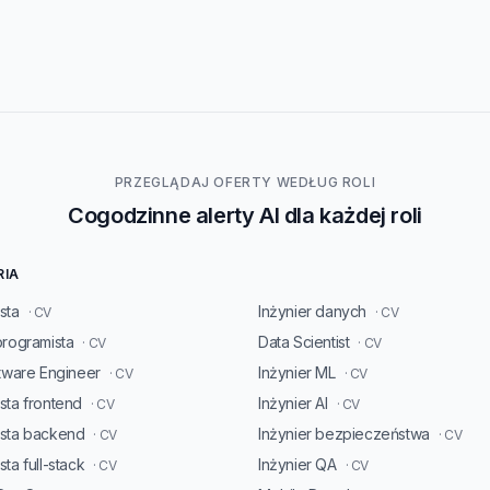
PRZEGLĄDAJ OFERTY WEDŁUG ROLI
Cogodzinne alerty AI dla każdej roli
RIA
sta
Inżynier danych
· CV
· CV
programista
Data Scientist
· CV
· CV
ftware Engineer
Inżynier ML
· CV
· CV
sta frontend
Inżynier AI
· CV
· CV
ista backend
Inżynier bezpieczeństwa
· CV
· CV
ta full-stack
Inżynier QA
· CV
· CV