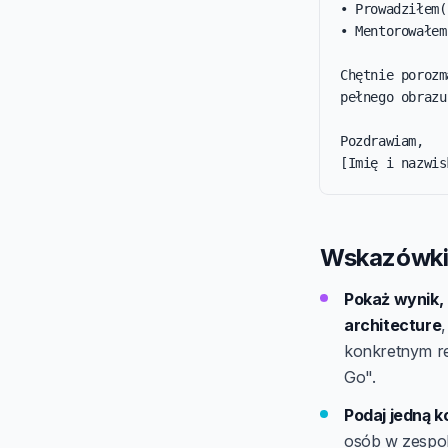
• Prowadziłem(
• Mentorowałem
Chętnie porozm
pełnego obrazu.
Pozdrawiam,

[Imię i nazwis
Wskazówki 
Pokaż wynik, 
architecture
konkretnym re
Go".
Podaj jedną k
osób w zespol