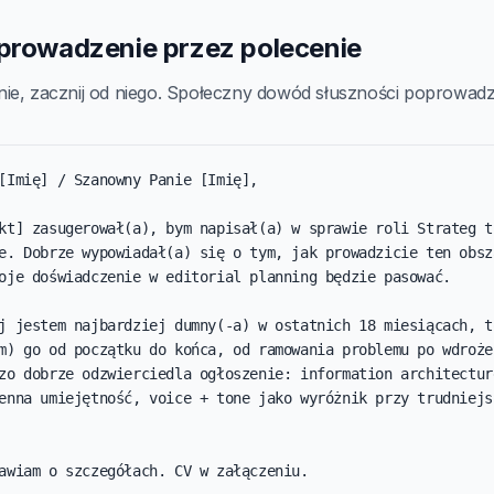
wprowadzenie przez polecenie
ie, zacznij od niego. Społeczny dowód słuszności poprowadzi
[Imię] / Szanowny Panie [Imię],

kt] zasugerował(a), bym napisał(a) w sprawie roli Strateg tr
e. Dobrze wypowiadał(a) się o tym, jak prowadzicie ten obsza
oje doświadczenie w editorial planning będzie pasować.

j jestem najbardziej dumny(-a) w ostatnich 18 miesiącach, to
m) go od początku do końca, od ramowania problemu po wdrożen
zo dobrze odzwierciedla ogłoszenie: information architecture
enna umiejętność, voice + tone jako wyróżnik przy trudniejsz
awiam o szczegółach. CV w załączeniu.
