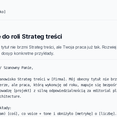
ko]
 do roli Strateg treści
ytuł nie brzmi Strateg treści, ale Twoja praca już tak. Rozwiej
dosyp konkretne przykłady.
/ Szanowny Panie,

anowisko Strateg treści w [Firma]. Mój obecny tytuł nie brzm
erze, ale praca, którą wykonuję od roku, mapuje się bezpośre
owadzę [projekt] z silną odpowiedzialnością za editorial pla
chitecture.

kłady:

am) [coś], co voice + tone i obniżyło [metrykę] o [liczbę].
