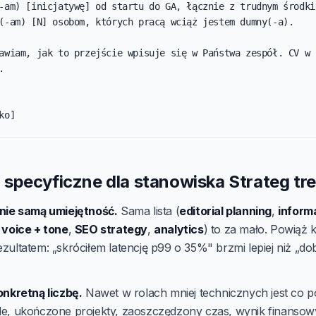
-am) [inicjatywę] od startu do GA, łącznie z trudnym środkie
(-am) [N] osobom, których pracą wciąż jestem dumny(-a).

awiam, jak to przejście wpisuje się w Państwa zespół. CV w 


ko]
specyficzne dla stanowiska Strateg tre
nie samą umiejętność.
Sama lista (
editorial planning
,
inform
,
voice + tone
,
SEO strategy
,
analytics
) to za mało. Powiąż 
zultatem: „skróciłem latencję p99 o 35%" brzmi lepiej niż „d
onkretną liczbę.
Nawet w rolach mniej technicznych jest co po
e, ukończone projekty, zaoszczędzony czas, wynik finansow