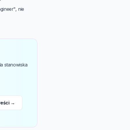
gineer", nie
la stanowiska
reści →