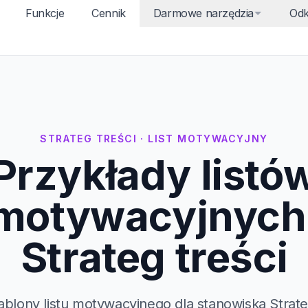
Funkcje
Cennik
Darmowe narzędzia
Odk
STRATEG TREŚCI · LIST MOTYWACYJNY
Przykłady listó
motywacyjnych
Strateg treści
ablony listu motywacyjnego dla stanowiska Strate