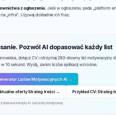
łownictwa z ogłoszenia.
Jeśli w ogłoszeniu pada „platform en
 na „infra". Używaj dokładnie ich fraz.
sanie. Pozwól AI dopasować każdy list
tanowiska, dołącz CV i otrzymaj 280-słowny list motywacyjny d
i w 10 sekund. Wyślij, zanim liczba aplikacji wzrośnie.
enerator Listów Motywacyjnych AI →
tualne oferty Strateg treści →
Przykład CV: Strateg t
 startowe kredyty AI · bez karty kredytowej.