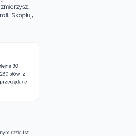
 zmierzysz:
oli. Skopiuj,
olejne 30
 280 słów, z
 przeglądane
ym razie list