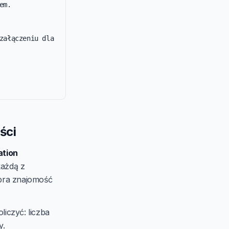
m.

załączeniu dla 
ści
ation
każdą z
obra znajomość
liczyć: liczba
y.