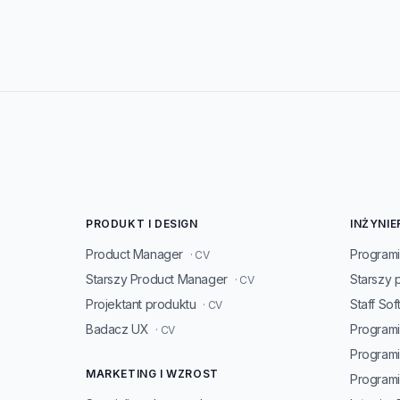
PRODUKT I DESIGN
INŻYNIE
Product Manager
Programi
· CV
Starszy Product Manager
Starszy 
· CV
Projektant produktu
Staff So
· CV
Badacz UX
Programi
· CV
Program
MARKETING I WZROST
Programis