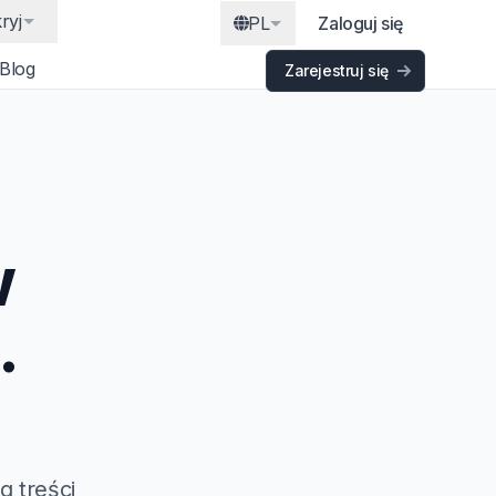
ryj
PL
Zaloguj się
Blog
Zarejestruj się
w
.
g treści