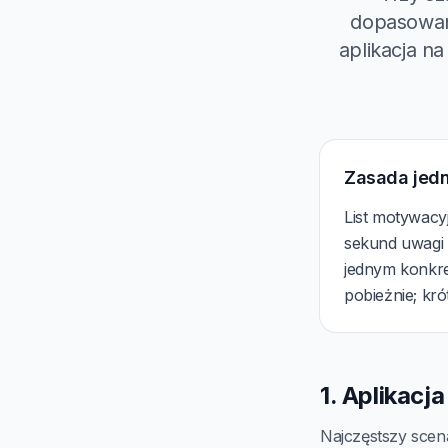
dopasowane
aplikacja na
Zasada jed
List motywacy
sekund uwagi r
jednym konkre
pobieżnie; kró
1. Aplikacj
Najczęstszy scen